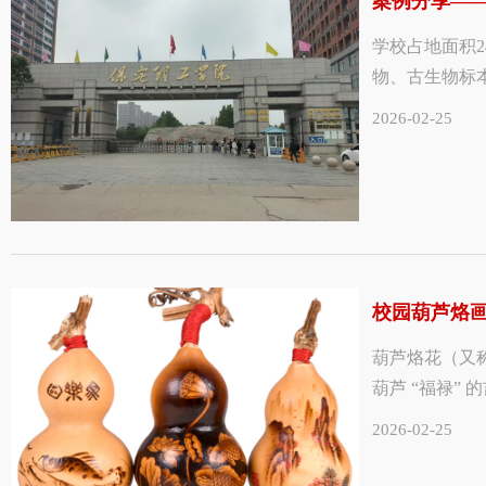
案例分享—
学校占地面积2
物、古生物标本
2026-02-25
校园葫芦烙
葫芦烙花（又
葫芦 “福禄”
2026-02-25